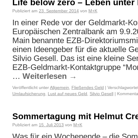
Life below zero – Leben unter 
Publiziert am
23. September 2014
von
M+K
In einer Rede vor der Geldmarkt-Ko
Europäischen Zentralbank am 9.9.2
Main benannte EZB-Direktoriumsmi
einen Ideengeber für die aktuelle Ge
Silvio Gesell. Das ist eine kleine Se
EZB-Geldmarkt-Kontaktgruppe “Mo
…
Weiterlesen
→
Veröffentlicht unter
Allgemein
,
Fließendes Geld
|
Verschlagwortet
Umlaufsicherung
,
Lust auf neues Geld
,
Silvio Gesell
|
Kommentar
Sommertagung mit Helmut Cr
Publiziert am
15. Juli 2013
von
M+K
Was für ein Wochenende – die So