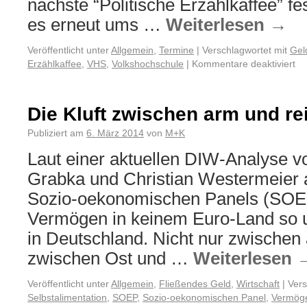
nächste “Politische Erzählkaffee” fe
es erneut ums …
Weiterlesen
→
Veröffentlicht unter
Allgemein
,
Termine
|
Verschlagwortet mit
Gel
Erzählkaffee
,
VHS
,
Volkshochschule
|
Kommentare deaktiviert
Die Kluft zwischen arm und re
Publiziert am
6. März 2014
von
M+K
Laut einer aktuellen DIW-Analyse 
Grabka und Christian Westermeier a
Sozio-oekonomischen Panels (SOEP
Vermögen in keinem Euro-Land so un
in Deutschland. Nicht nur zwischen
zwischen Ost und …
Weiterlesen
Veröffentlicht unter
Allgemein
,
Fließendes Geld
,
Wirtschaft
|
Vers
Selbstalimentation
,
SOEP
,
Sozio-oekonomischen Panel
,
Vermöge