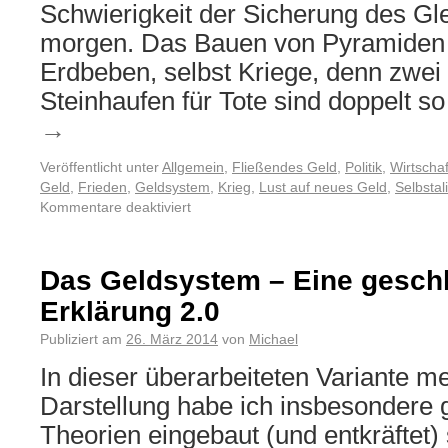
Schwierigkeit der Sicherung des Gl
morgen. Das Bauen von Pyramiden 
Erdbeben, selbst Kriege, denn zwei
Steinhaufen für Tote sind doppelt s
→
Veröffentlicht unter
Allgemein
,
Fließendes Geld
,
Politik
,
Wirtschaf
Geld
,
Frieden
,
Geldsystem
,
Krieg
,
Lust auf neues Geld
,
Selbstal
Kommentare deaktiviert
Das Geldsystem – Eine gesch
Erklärung 2.0
Publiziert am
26. März 2014
von
Michael
In dieser überarbeiteten Variante m
Darstellung habe ich insbesondere 
Theorien eingebaut (und entkräftet