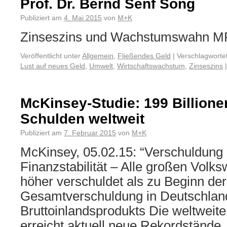
Prof. Dr. Bernd Senf Song
Publiziert am
4. Mai 2015
von
M+K
Zinseszins und Wachstumswahn M
Veröffentlicht unter
Allgemein
,
Fließendes Geld
|
Verschlagwortet
Lust auf neues Geld
,
Umwelt
,
Wirtschaftswachstum
,
Zinseszins
|
McKinsey-Studie: 199 Billione
Schulden weltweit
Publiziert am
7. Februar 2015
von
M+K
McKinsey, 05.02.15: “Verschuldung 
Finanzstabilität – Alle großen Volks
höher verschuldet als zu Beginn der
Gesamtverschuldung in Deutschlan
Bruttoinlandsprodukts Die weltweit
erreicht aktuell neue Rekordstände.