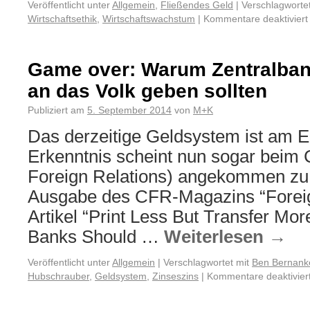
Veröffentlicht unter
Allgemein
,
Fließendes Geld
|
Verschlagwortet
Wirtschaftsethik
,
Wirtschaftswachstum
|
Kommentare deaktiviert
Game over: Warum Zentralban
an das Volk geben sollten
Publiziert am
5. September 2014
von
M+K
Das derzeitige Geldsystem ist am 
Erkenntnis scheint nun sogar beim
Foreign Relations) angekommen zu s
Ausgabe des CFR-Magazins “Foreign
Artikel “Print Less But Transfer Mo
Banks Should …
Weiterlesen
→
Veröffentlicht unter
Allgemein
|
Verschlagwortet mit
Ben Bernank
Hubschrauber
,
Geldsystem
,
Zinseszins
|
Kommentare deaktivier