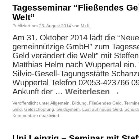
Tagesseminar “Fließendes Gel
Welt”
Publiziert am
23. August 2014
von
M+K
Am 31. Oktober 2014 lädt die “Neu
gemeinnützige GmbH” zum Tagesse
Geld verändert die Welt” mit Steff
Matthias Helm nach Wuppertal ein. 
Silvio-Gesell-Tagungsstätte Schan
Wuppertal Telefon 02053-423766 09
Ankunft der …
Weiterlesen
→
Veröffentlicht unter
Allgemein
,
Bildung
,
Fließendes Geld
,
Termin
Geld
,
Geldschöpfung
,
Geldsystem
,
Lust auf neues Geld
,
Schuld
Kommentare deaktiviert
Uni Leipzig – Seminar mit Ste