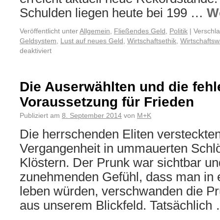
Schulden liegen heute bei 199 …
W
Veröffentlicht unter
Allgemein
,
Fließendes Geld
,
Politik
|
Verschla
Geldsystem
,
Lust auf neues Geld
,
Wirtschaftsethik
,
Wirtschafts
deaktiviert
Die Auserwählten und die feh
Voraussetzung für Frieden
Publiziert am
8. September 2014
von
M+K
Die herrschenden Eliten versteckten
Vergangenheit in ummauerten Schl
Klöstern. Der Prunk war sichtbar u
zunehmenden Gefühl, dass man in 
leben würden, verschwanden die Pr
aus unserem Blickfeld. Tatsächlich