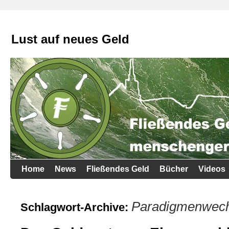
Lust auf neues Geld
Home
News
Fließendes Geld
Bücher
Videos
Paradigmenwech
Schlagwort-Archive: