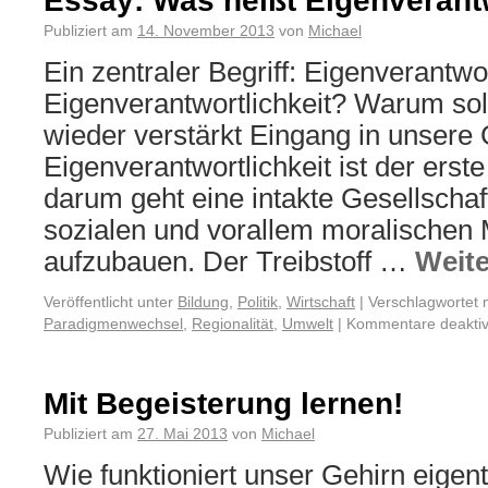
Essay: Was heißt Eigenverantw
Publiziert am
14. November 2013
von
Michael
Ein zentraler Begriff: Eigenverantwo
Eigenverantwortlichkeit? Warum sol
wieder verstärkt Eingang in unsere 
Eigenverantwortlichkeit ist der erst
darum geht eine intakte Gesellschaft
sozialen und vorallem moralischen
aufzubauen. Der Treibstoff …
Weit
Veröffentlicht unter
Bildung
,
Politik
,
Wirtschaft
|
Verschlagwortet 
Paradigmenwechsel
,
Regionalität
,
Umwelt
|
Kommentare deaktiv
Mit Begeisterung lernen!
Publiziert am
27. Mai 2013
von
Michael
Wie funktioniert unser Gehirn eigen