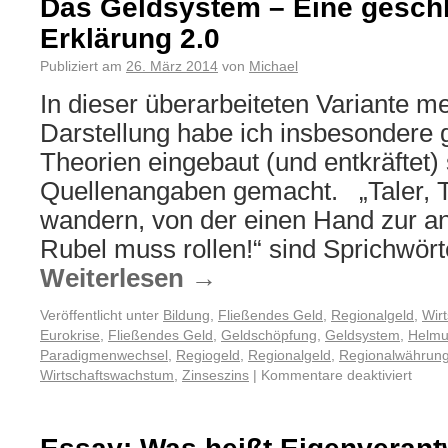
Das Geldsystem – Eine gesch
Erklärung 2.0
Publiziert am
26. März 2014
von
Michael
In dieser überarbeiteten Variante m
Darstellung habe ich insbesondere 
Theorien eingebaut (und entkräftet
Quellenangaben gemacht. „Taler, Ta
wandern, von der einen Hand zur an
Rubel muss rollen!“ sind Sprichwörte
Weiterlesen
→
Veröffentlicht unter
Bildung
,
Fließendes Geld
,
Regionalgeld
,
Wirt
Eurokrise
,
Fließendes Geld
,
Geldschöpfung
,
Geldsystem
,
Helmu
Paradigmenwechsel
,
Regiogeld
,
Regionalgeld
,
Regionalwährun
Wirtschaftswachstum
,
Zinseszins
|
Kommentare deaktiviert