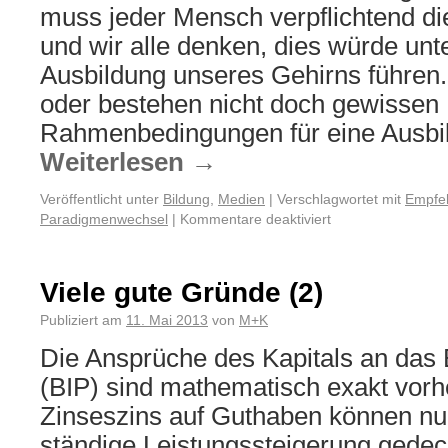
muss jeder Mensch verpflichtend d
und wir alle denken, dies würde un
Ausbildung unseres Gehirns führen. 
oder bestehen nicht doch gewissen
Rahmenbedingungen für eine Ausb
Weiterlesen
→
Veröffentlicht unter
Bildung
,
Medien
|
Verschlagwortet mit
Empfe
Paradigmenwechsel
|
Kommentare deaktiviert
Viele gute Gründe (2)
Publiziert am
11. Mai 2013
von
M+K
Die Ansprüche des Kapitals an das 
(BIP) sind mathematisch exakt vorh
Zinseszins auf Guthaben können nu
ständige Leistungssteigerung gedec