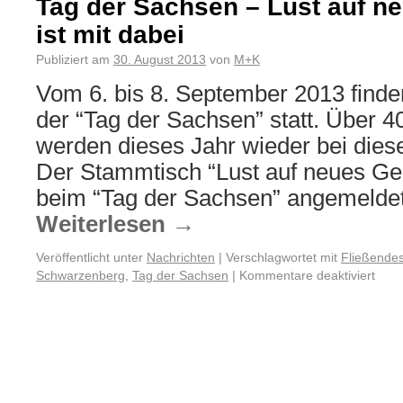
Tag der Sachsen – Lust auf n
ist mit dabei
Publiziert am
30. August 2013
von
M+K
Vom 6. bis 8. September 2013 find
der “Tag der Sachsen” statt. Über 
werden dieses Jahr wieder bei dies
Der Stammtisch “Lust auf neues Gel
beim “Tag der Sachsen” angemelde
Weiterlesen
→
Veröffentlicht unter
Nachrichten
|
Verschlagwortet mit
Fließende
Schwarzenberg
,
Tag der Sachsen
|
Kommentare deaktiviert