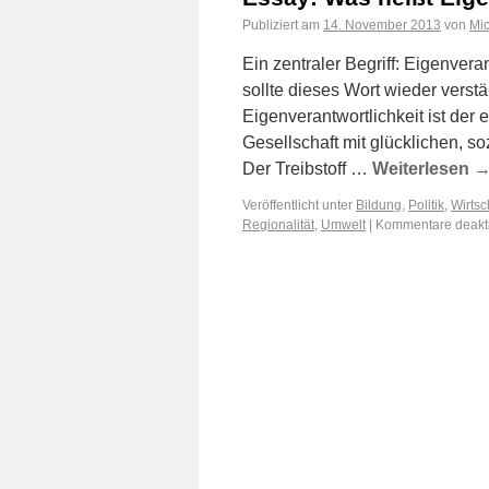
Publiziert am
14. November 2013
von
Mi
Ein zentraler Begriff: Eigenver
sollte dieses Wort wieder verst
Eigenverantwortlichkeit ist der 
Gesellschaft mit glücklichen, 
Der Treibstoff …
Weiterlesen
Veröffentlicht unter
Bildung
,
Politik
,
Wirtsc
Regionalität
,
Umwelt
|
Kommentare deakti