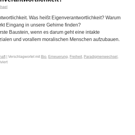
chael
antwortlichkeit. Was heißt Eigenverantwortlichkeit? Warum
ärkt Eingang in unsere Gehirne finden?
erste Baustein, wenn es darum geht eine intakte
sozialen und vorallem moralischen Menschen aufzubauen.
→
haft
|
Verschlagwortet mit
Bio
,
Erneuerung
,
Freiheit
,
Paradigmenwechsel
,
viert