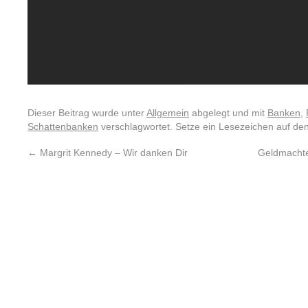
Dieser Beitrag wurde unter
Allgemein
abgelegt und mit
Banken
,
Schattenbanken
verschlagwortet. Setze ein Lesezeichen auf de
←
Margrit Kennedy – Wir danken Dir
Geldmachtel