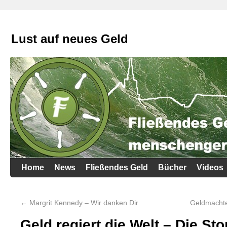
Lust auf neues Geld
Home
News
Fließendes Geld
Bücher
Videos
←
Margrit Kennedy – Wir danken Dir
Geldmachtel
Geld regiert die Welt – Die St