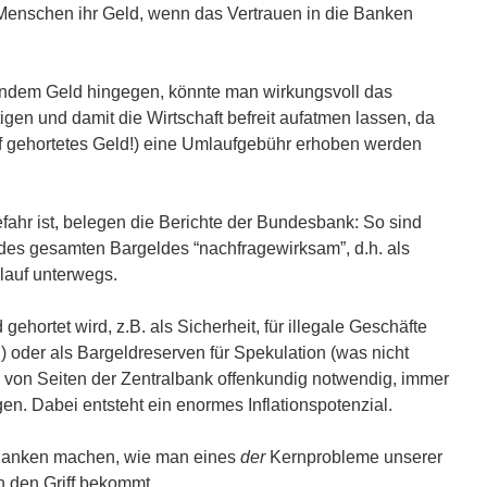
Menschen ihr Geld, wenn das Vertrauen in die Banken
endem Geld hingegen, könnte man wirkungsvoll das
gen und damit die Wirtschaft befreit aufatmen lassen, da
uf gehortetes Geld!) eine Umlaufgebühr erhoben werden
fahr ist, belegen die Berichte der Bundesbank: So sind
des gesamten Bargeldes “nachfragewirksam”, d.h. als
slauf unterwegs.
ehortet wird, z.B. als Sicherheit, für illegale Geschäfte
 oder als Bargeldreserven für Spekulation (was nicht
t es von Seiten der Zentralbank offenkundig notwendig, immer
en. Dabei entsteht ein enormes Inflationspotenzial.
edanken machen, wie man eines
der
Kernprobleme unserer
in den Griff bekommt.