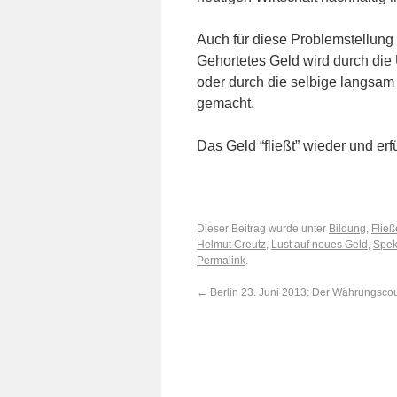
Auch für diese Problemstellung
Gehortetes Geld wird durch die 
oder durch die selbige langsam
gemacht.
Das Geld “fließt” wieder und erf
Dieser Beitrag wurde unter
Bildung
,
Flie
Helmut Creutz
,
Lust auf neues Geld
,
Spek
Permalink
.
←
Berlin 23. Juni 2013: Der Währungsc