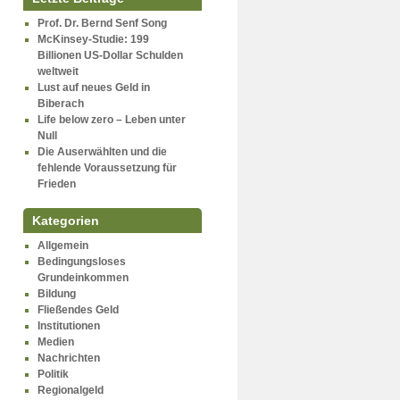
Prof. Dr. Bernd Senf Song
McKinsey-Studie: 199
Billionen US-Dollar Schulden
weltweit
Lust auf neues Geld in
Biberach
Life below zero – Leben unter
Null
Die Auserwählten und die
fehlende Voraussetzung für
Frieden
Kategorien
Allgemein
Bedingungsloses
Grundeinkommen
Bildung
Fließendes Geld
Institutionen
Medien
Nachrichten
Politik
Regionalgeld