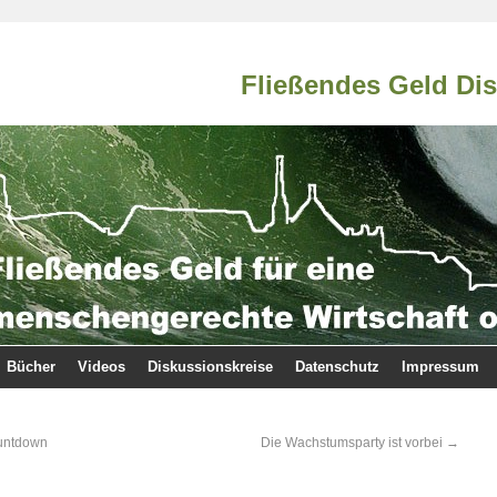
Fließendes Geld Di
Bücher
Videos
Diskussionskreise
Datenschutz
Impressum
ountdown
Die Wachstumsparty ist vorbei
→