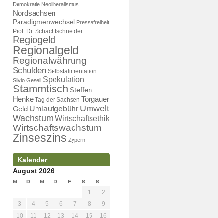
Demokratie
Neoliberalismus
Nordsachsen
Paradigmenwechsel
Pressefreiheit
Prof. Dr. Schachtschneider
Regiogeld
Regionalgeld
Regionalwährung
Schulden
Selbstalimentation
Spekulation
Silvio Gesell
Stammtisch
Steffen
Henke
Torgauer
Tag der Sachsen
Umwelt
Umlaufgebühr
Geld
Wachstum
Wirtschaftsethik
Wirtschaftswachstum
Zinseszins
Zypern
Kalender
August 2026
M
D
M
D
F
S
S
1
2
3
4
5
6
7
8
9
10
11
12
13
14
15
16