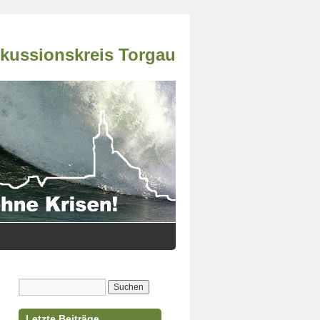
skussionskreis Torgau
Letzte Beiträge