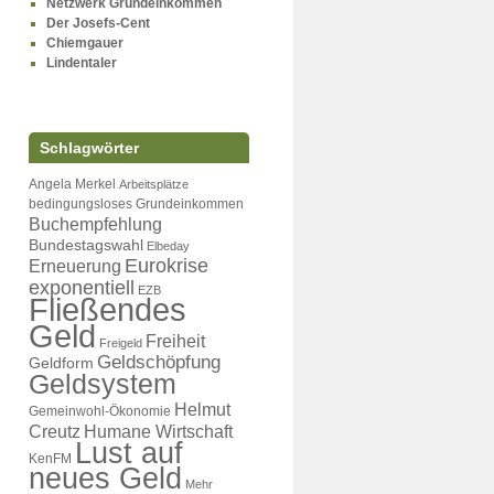
Netzwerk Grundeinkommen
Der Josefs-Cent
Chiemgauer
Lindentaler
Schlagwörter
Angela Merkel
Arbeitsplätze
bedingungsloses Grundeinkommen
Buchempfehlung
Bundestagswahl
Elbeday
Eurokrise
Erneuerung
exponentiell
EZB
Fließendes
Geld
Freiheit
Freigeld
Geldschöpfung
Geldform
Geldsystem
Helmut
Gemeinwohl-Ökonomie
Creutz
Humane Wirtschaft
Lust auf
KenFM
neues Geld
Mehr