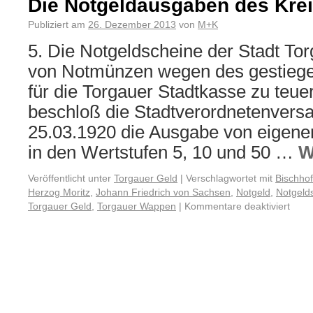
Die Notgeldausgaben des Krei
Publiziert am
26. Dezember 2013
von
M+K
5. Die Notgeldscheine der Stadt To
von Notmünzen wegen des gestiege
für die Torgauer Stadtkasse zu teu
beschloß die Stadtverordnetenver
25.03.1920 die Ausgabe von eigene
in den Wertstufen 5, 10 und 50 …
W
Veröffentlicht unter
Torgauer Geld
|
Verschlagwortet mit
Bischho
Herzog Moritz
,
Johann Friedrich von Sachsen
,
Notgeld
,
Notgeld
Torgauer Geld
,
Torgauer Wappen
|
Kommentare deaktiviert