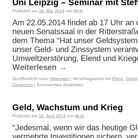
Uni Leipzig – Seminar mit Ste
Publiziert am
16. Mai 2014
von
M+K
Am 22.05.2014 findet ab 17 Uhr an 
neuen Senatssaal in der Ritterstraß
dem Thema “Hat unser Geldsystem e
unser Geld- und Zinssystem verantwo
Umweltzerstörung, Elend und Kriege
Weiterlesen
→
Veröffentlicht unter
Allgemein
|
Verschlagwortet mit
Elend
,
Gelds
Zinseszins
|
Kommentare deaktiviert
Geld, Wachstum und Krieg
Publiziert am
16. April 2014
von
M+K
“Jedesmal, wenn wir das heutige Gl
vermehrte Investitionen sichern, ver