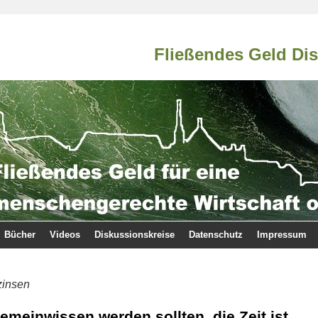
Fließendes Geld Di
Bücher
Videos
Diskussionskreise
Datenschutz
Impressum
zinsen
emeinwissen werden sollten, die Zeit ist