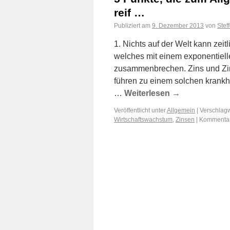
reif …
Publiziert am
9. Dezember 2013
von
Stef
1. Nichts auf der Welt kann zei
welches mit einem exponentiel
zusammenbrechen. Zins und Zin
führen zu einem solchen krank
…
Weiterlesen
→
Veröffentlicht unter
Allgemein
|
Verschlagw
Wirtschaftswachstum
,
Zinsen
|
Kommentare