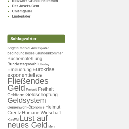
Netzwerk Grundeinkommen
Der Josefs-Cent
Chiemgauer
Lindentaler
Schlagwörter
Angela Merkel
Arbeitsplätze
bedingungsloses Grundeinkommen
Buchempfehlung
Bundestagswahl
Elbeday
Eurokrise
Erneuerung
exponentiell
EZB
Fließendes
Geld
Freiheit
Freigeld
Geldschöpfung
Geldform
Geldsystem
Helmut
Gemeinwohl-Ökonomie
Creutz
Humane Wirtschaft
Lust auf
KenFM
neues Geld
Mehr