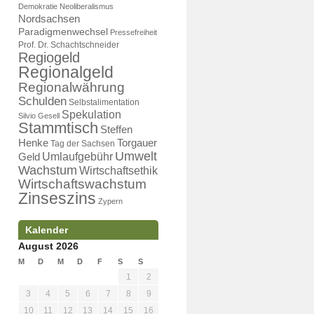
Demokratie
Neoliberalismus
Nordsachsen
Paradigmenwechsel
Pressefreiheit
Prof. Dr. Schachtschneider
Regiogeld
Regionalgeld
Regionalwährung
Schulden
Selbstalimentation
Spekulation
Silvio Gesell
Stammtisch
Steffen
Henke
Torgauer
Tag der Sachsen
Umwelt
Umlaufgebühr
Geld
Wachstum
Wirtschaftsethik
Wirtschaftswachstum
Zinseszins
Zypern
Kalender
August 2026
M
D
M
D
F
S
S
1
2
3
4
5
6
7
8
9
10
11
12
13
14
15
16