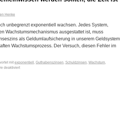
fen Henke
tlich unbegrenzt exponentiell wachsen. Jedes System,
len Wachstumsmechanismus ausgestattet ist, muss
seszins als Geldumlaufsicherung in unserem Geldsystem
haften Wachstumsprozess. Der Versuch, diesen Fehler im
ortet mit
exponentiell
,
Guthabenszinsen
,
Schuldzinsen
,
Wachstum
,
 deaktiviert