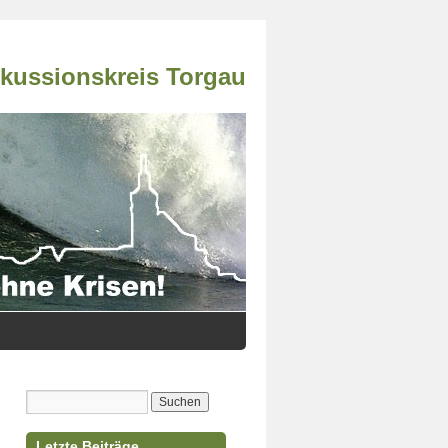
skussionskreis Torgau
Letzte Beiträge