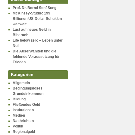
Prof. Dr. Bernd Senf Song
McKinsey-Studie: 199
Billionen US-Dollar Schulden
weltweit
Lust auf neues Geld in
Biberach
Life below zero – Leben unter
Null
Die Auserwählten und die
fehlende Voraussetzung für
Frieden
Kategorien
Allgemein
Bedingungsloses
Grundeinkommen
Bildung
Fließendes Geld
Institutionen
Medien
Nachrichten
Politik
Regionalgeld