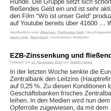
Runde. Die Gruppe setzt sich schon 
fließendes Geld ein und ist sehr akt
den Film “Wo ist unser Geld” produz
auf Youtube bereits über 41600 …
W
Veröffentlicht unter
Allgemein
,
Fließendes Geld
|
Verschlagwortet
neues Geld
,
Stammtisch
|
Kommentare deaktiviert
EZB-Zinssenkung und fließen
Publiziert am
12. November 2013
von
Steffen Henke
In der letzten Woche senkte die Eu
Zentralbank den Leitzins (Hauptrefi
auf 0,25 %. Zu diesen Konditionen 
Geschäftsbanken frisches Zentralb
leihen. In den Medien wird nun dem
Opferrolle zugewiesen, da mit de