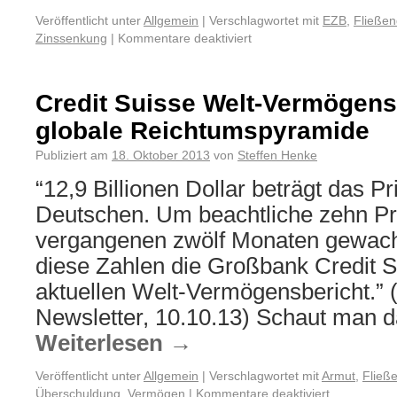
Veröffentlicht unter
Allgemein
|
Verschlagwortet mit
EZB
,
Fließen
Zinssenkung
|
Kommentare deaktiviert
Credit Suisse Welt-Vermögens
globale Reichtumspyramide
Publiziert am
18. Oktober 2013
von
Steffen Henke
“12,9 Billionen Dollar beträgt das 
Deutschen. Um beachtliche zehn Pro
vergangenen zwölf Monaten gewach
diese Zahlen die Großbank Credit S
aktuellen Welt-Vermögensbericht.” (
Newsletter, 10.10.13) Schaut man d
Weiterlesen
→
Veröffentlicht unter
Allgemein
|
Verschlagwortet mit
Armut
,
Fließ
Überschuldung
,
Vermögen
|
Kommentare deaktiviert