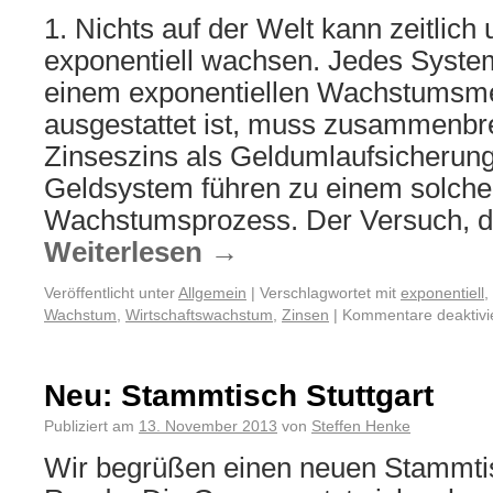
1. Nichts auf der Welt kann zeitlich
exponentiell wachsen. Jedes Syste
einem exponentiellen Wachstums
ausgestattet ist, muss zusammenbr
Zinseszins als Geldumlaufsicherun
Geldsystem führen zu einem solche
Wachstumsprozess. Der Versuch, d
Weiterlesen
→
Veröffentlicht unter
Allgemein
|
Verschlagwortet mit
exponentiell
,
Wachstum
,
Wirtschaftswachstum
,
Zinsen
|
Kommentare deaktivi
Neu: Stammtisch Stuttgart
Publiziert am
13. November 2013
von
Steffen Henke
Wir begrüßen einen neuen Stammtis