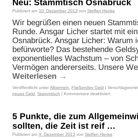
Neu: Stammtisch Osnabrück
Publiziert am
10. Dezember 2013
von
Steffen Henke
Wir begrüßen einen neuen Stammtis
Runde. Ansgar Licher startet mit e
Osnabrück. Ansgar Licher: Warum i
befürworte? Das bestehende Gelds
exponentielles Wachstum – von Sch
Vermögen andererseits. Unsere We
Weiterlesen
→
Veröffentlicht unter
Allgemein
,
Fließendes Geld
|
Verschlagwortet
neues Geld
,
Stammtisch
|
Kommentare deaktiviert
5 Punkte, die zum Allgemein
sollten, die Zeit ist reif …
Publiziert am
9. Dezember 2013
von
Steffen Henke